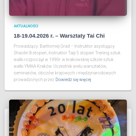
AKTUALNOŚCI
18-19.04.2026 r. – Warsztaty Tai Chi
Prowadzący: Bartłomiej Grad – Instruktor asystujący
Shaolin 8 stopień, Instruktor Taiji 5 stopień Trening sztuk
walki rozpoczął w 1990r. w krakowskiej szkole sztuk
walki YMAA Kraków. Uczestnik wielu warsztatów,
seminariów, obozów krajowych i międzynarodowych
prowadzonych przez
Dowiedz się więcej