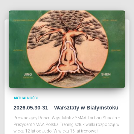
AKTUALNOŚCI
2026.05.30-31 – Warsztaty w Białymstoku
Prowadzący Robert Wąs, Mistrz YMAA Tai Chi i Shaolin –
Prezydent YMAA Polska Trening sztuk walki rozpoczął w
wieku 12 lat od Judo. W wieku 16 lat trenował