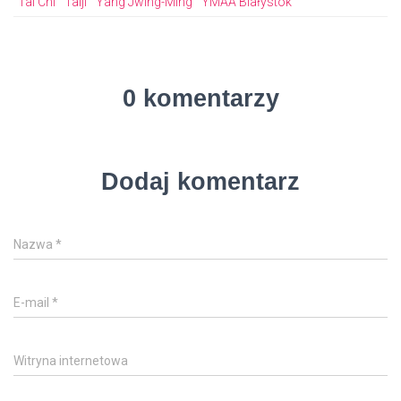
Tai Chi
Taiji
Yang Jwing-Ming
YMAA Białystok
ok
0 komentarzy
Dodaj komentarz
Nazwa
*
E-mail
*
Witryna internetowa