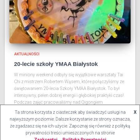
AKTUALNOŚCI
20-lecie szkoły YMAA Białystok
W miniony weekend odbyły się wyjątkowe warsztaty Tai
Chi z mistrzem Robertem Wąsem, które połączyliśmy ze
świętowaniem 20-lecia Szkoły YMAA Białystok. To był
intensywny, pełen dobrej energii i głębokiej praktyki czas!
Podczas zajęć pracowaliśmy nad:Qigongiem
Dowiedz się więcej
Ta strona korzysta z ciasteczek aby świadczyć usługi na
X
najwyższym poziomie. Dalsze korzystanie ze strony oznacza,
że zgadzasz się na ich użycie. Zapoznaj się również z polityką
prywatności treści umieszczonych na stronie
Zaakceptuj
Polityka Prywatności