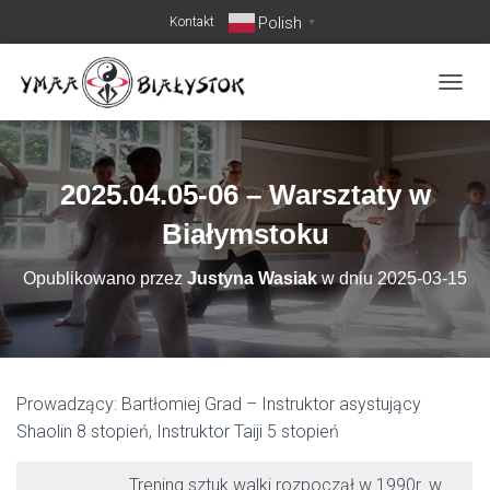
Polish
Kontakt
▼
PRZEŁ
2025.04.05-06 – Warsztaty w
Białymstoku
Opublikowano przez
Justyna Wasiak
w dniu
2025-03-15
Prowadzący: Bartłomiej Grad – Instruktor asystujący
Shaolin 8 stopień, Instruktor Taiji 5 stopień
Trening sztuk walki rozpoczął w 1990r. w