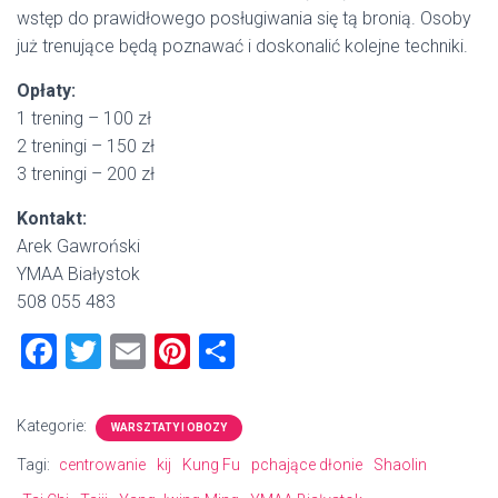
wstęp do prawidłowego posługiwania się tą bronią. Osoby
już trenujące będą poznawać i doskonalić kolejne techniki.
Opłaty:
1 trening – 100 zł
2 treningi – 150 zł
3 treningi – 200 zł
Kontakt:
Arek Gawroński
YMAA Białystok
508 055 483
F
T
E
Pi
S
a
wi
m
nt
h
ce
tt
ai
er
ar
Kategorie:
WARSZTATY I OBOZY
b
er
l
es
e
Tagi:
centrowanie
kij
Kung Fu
pchające dłonie
Shaolin
o
t