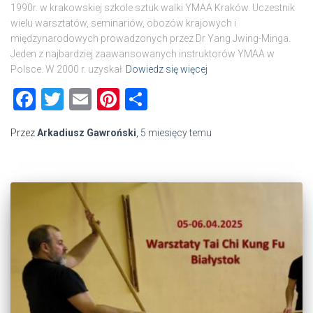
1990r. w krakowskiej szkole sztuk walki YMAA Kraków. Uczestnik
wielu warsztatów, seminariów, obozów krajowych i
międzynarodowych prowadzonych przez Dr Yang Jwing-Minga.
Jeden z najbardziej zaawansowanych instruktorów YMAA w
Polsce. W 2000 r. uzyskał
Dowiedz się więcej
Facebook
Twitter
Email
Pinterest
Share
Przez
Arkadiusz Gawroński
,
5 miesięcy
temu