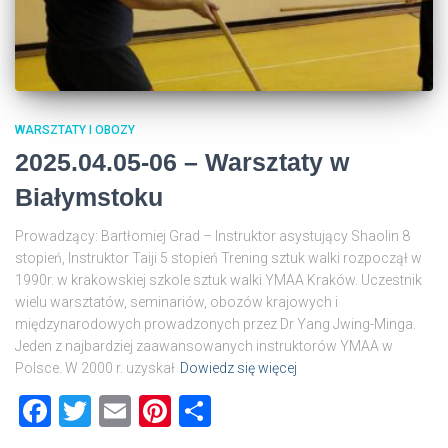
WARSZTATY I OBOZY
2025.04.05-06 – Warsztaty w
Białymstoku
Prowadzący: Bartłomiej Grad – Instruktor asystujący Shaolin 8
stopień, Instruktor Taiji 5 stopień Trening sztuk walki rozpoczął w
1990r. w krakowskiej szkole sztuk walki YMAA Kraków. Uczestnik
wielu warsztatów, seminariów, obozów krajowych i
międzynarodowych prowadzonych przez Dr Yang Jwing-Minga.
Jeden z najbardziej zaawansowanych instruktorów YMAA w
Polsce. W 2000 r. uzyskał
Dowiedz się więcej
Facebook
Twitter
Email
Pinterest
Share