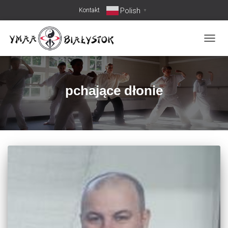
Polish
Kontakt
▼
PRZEŁ
pchające dłonie