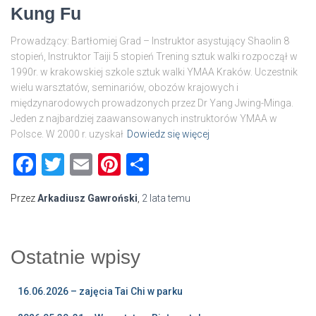
Kung Fu
Prowadzący: Bartłomiej Grad – Instruktor asystujący Shaolin 8
stopień, Instruktor Taiji 5 stopień Trening sztuk walki rozpoczął w
1990r. w krakowskiej szkole sztuk walki YMAA Kraków. Uczestnik
wielu warsztatów, seminariów, obozów krajowych i
międzynarodowych prowadzonych przez Dr Yang Jwing-Minga.
Jeden z najbardziej zaawansowanych instruktorów YMAA w
Polsce. W 2000 r. uzyskał
Dowiedz się więcej
Facebook
Twitter
Email
Pinterest
Share
Przez
Arkadiusz Gawroński
,
2 lata
temu
Ostatnie wpisy
16.06.2026 – zajęcia Tai Chi w parku