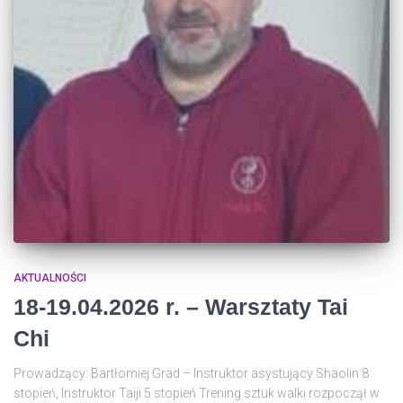
AKTUALNOŚCI
18-19.04.2026 r. – Warsztaty Tai
Chi
Prowadzący: Bartłomiej Grad – Instruktor asystujący Shaolin 8
stopień, Instruktor Taiji 5 stopień Trening sztuk walki rozpoczął w