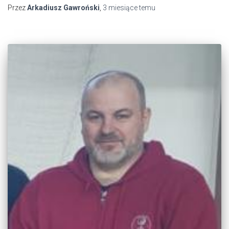
Przez
Arkadiusz Gawroński
,
3 miesiące
temu