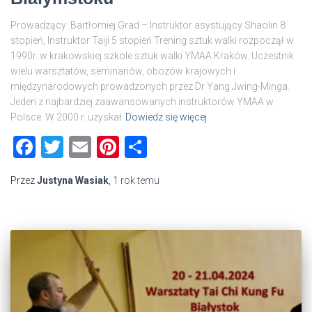
Prowadzący: Bartłomiej Grad – Instruktor asystujący Shaolin 8
stopień, Instruktor Taiji 5 stopień Trening sztuk walki rozpoczął w
1990r. w krakowskiej szkole sztuk walki YMAA Kraków. Uczestnik
wielu warsztatów, seminariów, obozów krajowych i
międzynarodowych prowadzonych przez Dr Yang Jwing-Minga.
Jeden z najbardziej zaawansowanych instruktorów YMAA w
Polsce. W 2000 r. uzyskał
Dowiedz się więcej
Facebook
Twitter
Email
Pinterest
Share
Przez
Justyna Wasiak
,
1 rok
temu