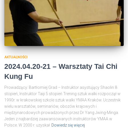
AKTUALNOŚCI
2024.04.20-21 – Warsztaty Tai Chi
Kung Fu
Prowadzący: Bartłomiej Grad – Instruktor asystujący Shaolin 8
stopień, Instruktor Taiji 5 stopień Trening sztuk walki rozpoczął w
1990r. w krakowskiej szkole sztuk walki YMAA Kraków. Uczestnik
wielu warsztatów, seminariów, obozów krajowych i
międzynarodowych prowadzonych przez Dr Yang Jwing-Minga.
Jeden z najbardziej zaawansowanych instruktorów YMAA w
Polsce. W 2000 r. uzyskał
Dowiedz się więcej