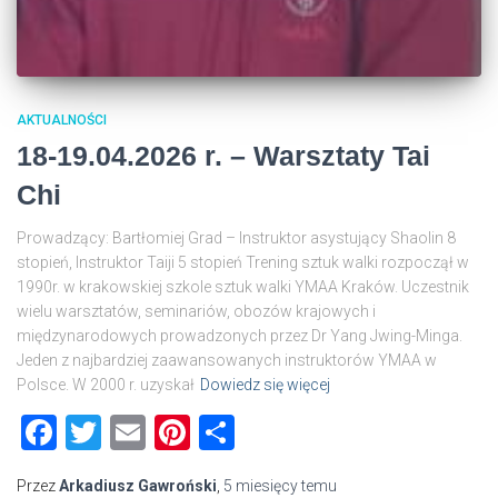
AKTUALNOŚCI
18-19.04.2026 r. – Warsztaty Tai
Chi
Prowadzący: Bartłomiej Grad – Instruktor asystujący Shaolin 8
stopień, Instruktor Taiji 5 stopień Trening sztuk walki rozpoczął w
1990r. w krakowskiej szkole sztuk walki YMAA Kraków. Uczestnik
wielu warsztatów, seminariów, obozów krajowych i
międzynarodowych prowadzonych przez Dr Yang Jwing-Minga.
Jeden z najbardziej zaawansowanych instruktorów YMAA w
Polsce. W 2000 r. uzyskał
Dowiedz się więcej
Facebook
Twitter
Email
Pinterest
Share
Przez
Arkadiusz Gawroński
,
5 miesięcy
temu