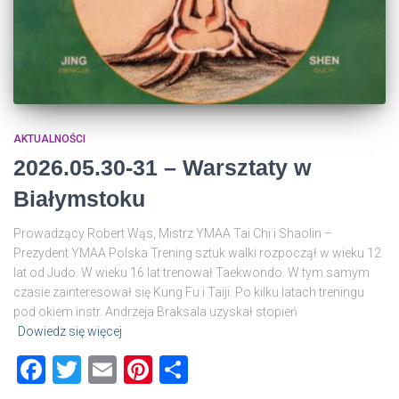
AKTUALNOŚCI
2026.05.30-31 – Warsztaty w
Białymstoku
Prowadzący Robert Wąs, Mistrz YMAA Tai Chi i Shaolin –
Prezydent YMAA Polska Trening sztuk walki rozpoczął w wieku 12
lat od Judo. W wieku 16 lat trenował Taekwondo. W tym samym
czasie zainteresował się Kung Fu i Taiji. Po kilku latach treningu
pod okiem instr. Andrzeja Braksala uzyskał stopień
Dowiedz się więcej
Facebook
Twitter
Email
Pinterest
Share