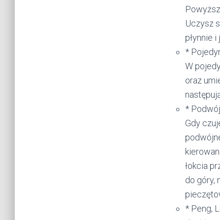
Powyższe
Uczysz si
płynnie 
* Pojedy
W pojedy
oraz umie
następują
* Podwój
Gdy czuj
podwójne
kierowan
łokcia p
do góry, 
pieczęto
* Peng, L