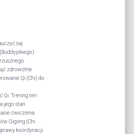
auczyć się
(Buddyjskiego)
rzusznego.
nąć zdrowotne
erowanie Qi (Chi) do
 Qi. Trening ten
a jego stan
asie ćwiczenia
wów Qigong (Chi
poprawy koordynacji