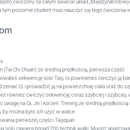
często ćwiczony na całym świecie układ „Międzynarodow
Na tym poziomie student musi nauczyć się tego ćwiczenia 
iom
lo
an (Tai Chi Chuan) ze średnią prędkością, pierwsza część.
owałeś sekwencję solo Taiji, to powinieneś ćwiczyć ją ba
rzeniać Qi i prowadzić ją na powierzchnię ciała oraz do sz
eś również ćwiczyć sekwencję coraz szybciej i szybciej, 
c uwagę na Qi, Jin i korzeń. Trening ze średnią prędkości
Jin, by można było ich użyć w walce.
wania pierwszej części Taijiquan.
a solo zawiera ponad 200 technik walki. Musisz analizowa