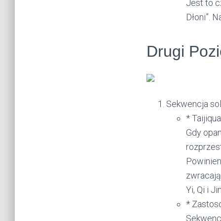
Jest to 
Dłoni”. 
Drugi Poz
Sekwencja so
* Taijiqu
Gdy opan
rozprzest
Powinien
zwracają
Yi, Qi i 
* Zastoso
Sekwencj