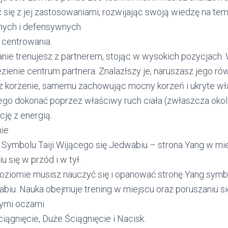
 się z jej zastosowaniami, rozwijając swoją wiedzę na tem
ych i defensywnych.
 centrowania.
nie trenujesz z partnerem, stojąc w wysokich pozycjach
ezienie centrum partnera. Znalazłszy je, naruszasz jego r
z korzenie, samemu zachowując mocny korzeń i ukryte wł
go dokonać poprzez właściwy ruch ciała (zwłaszcza okolicy
ję z energią.
ie
g Symbolu Taiji Wijącego się Jedwabiu – strona Yang w mi
u się w przód i w tył.
oziomie musisz nauczyć się i opanować stronę Yang symbo
biu. Nauka obejmuje trening w miejscu oraz poruszaniu się
ymi oczami.
iągnięcie, Duże Ściągnięcie i Nacisk.