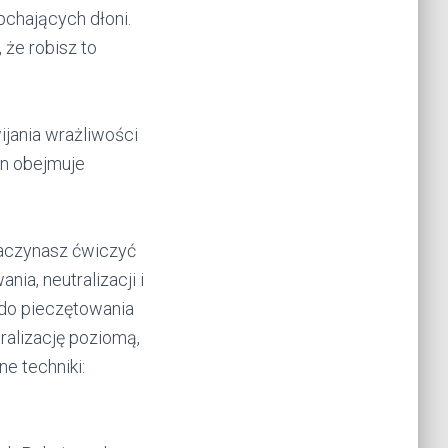
chających dłoni.
 że robisz to
jania wrażliwości
ten obejmuje
zaczynasz ćwiczyć
ia, neutralizacji i
 do pieczętowania
ralizację poziomą,
e techniki: