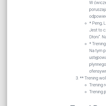
W ćwicze
poruszają
odpowied
* Peng, L
Jest to 
Dłoni”. N
* Trening
Na tym p
ustępowa
płynnego
ofensyw
** Trening wol
Trening r
Trening 