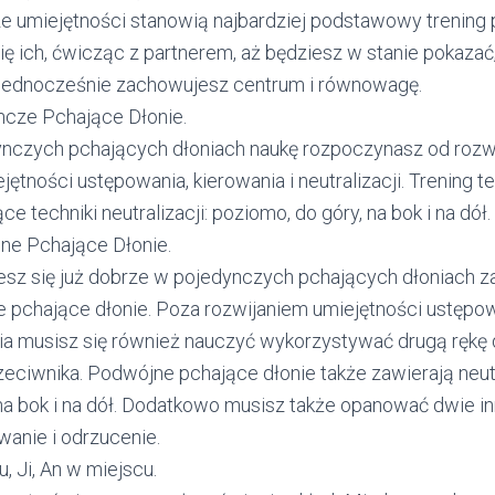
 umiejętności stanowią najbardziej podstawowy trening p
ę ich, ćwicząc z partnerem, aż będziesz w stanie pokazać,
i jednocześnie zachowujesz centrum i równowagę.
ncze Pchające Dłonie.
nczych pchających dłoniach naukę rozpoczynasz od rozwi
jętności ustępowania, kierowania i neutralizacji. Trening 
ce techniki neutralizacji: poziomo, do góry, na bok i na dół.
ne Pchające Dłonie.
esz się już dobrze w pojedynczych pchających dłoniach 
 pchające dłonie. Poza rozwijaniem umiejętności ustępowan
ia musisz się również nauczyć wykorzystywać drugą rękę
rzeciwnika. Podwójne pchające dłonie także zawierają neut
na bok i na dół. Dodatkowo musisz także opanować dwie inn
wanie i odrzucenie.
u, Ji, An w miejscu.