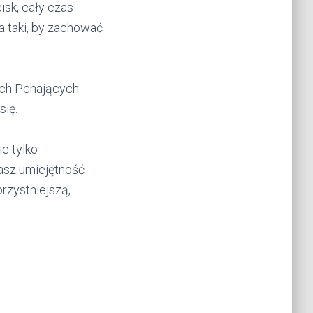
isk, cały czas
a taki, by zachować
ych Pchających
się.
e tylko
jasz umiejętność
rzystniejszą,