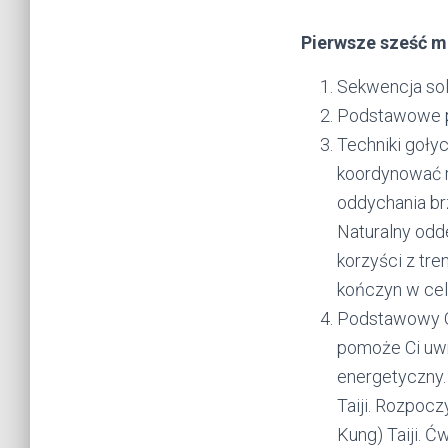
Pierwsze sześć m
Sekwencja so
Podstawowe po
Techniki gołyc
koordynować r
oddychania br
Naturalny odd
korzyści z tre
kończyn w cel
Podstawowy Qi
pomoże Ci uwr
energetyczny.
Taiji. Rozpoc
Kung) Taiji. Ć