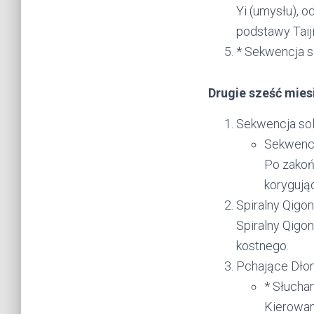
Yi (umysłu), o
podstawy Taiji
* Sekwencja so
Drugie sześć mies
Sekwencja so
Sekwencja
Po zakońc
korygując
Spiralny Qigong
Spiralny Qigon
kostnego.
Pchające Dłon
* Słuchan
Kierowan