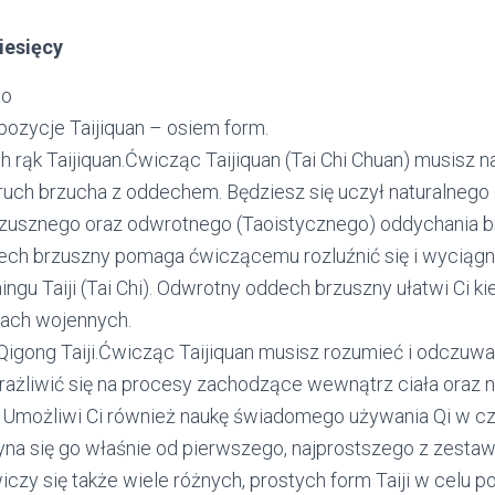
iesięcy
lo
zycje Taijiquan – osiem form.
h rąk Taijiquan.Ćwicząc Taijiquan (Tai Chi Chuan) musisz n
uch brzucha z oddechem. Będziesz się uczył naturalnego 
zusznego oraz odwrotnego (Taoistycznego) oddychania b
ech brzuszny pomaga ćwiczącemu rozluźnić się i wyciąg
ningu Taiji (Tai Chi). Odwrotny oddech brzuszny ułatwi Ci ki
ach wojennych.
gong Taiji.Ćwicząc Taijiquan musisz rozumieć i odczuwać
ażliwić się na procesy zachodzące wewnątrz ciała oraz n
 Umożliwi Ci również naukę świadomego używania Qi w cz
zyna się go właśnie od pierwszego, najprostszego z zesta
wiczy się także wiele różnych, prostych form Taiji w celu 