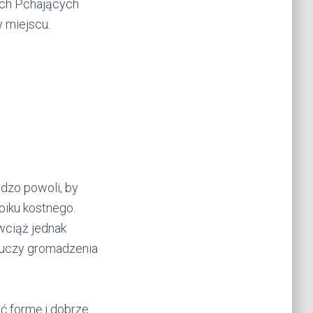
ych Pchających
w miejscu.
rdzo powoli, by
piku kostnego.
wciąż jednak
ą uczy gromadzenia
ć formę i dobrze