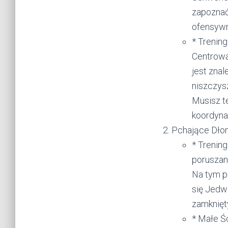
zapoznać
ofensywn
* Trening
Centrowa
jest znal
niszczys
Musisz te
koordynac
Pchające Dłon
* Trenin
poruszani
Na tym p
się Jedwa
zamknięt
* Małe Śc