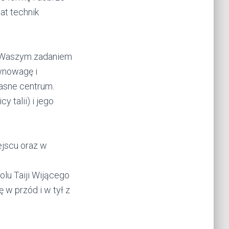
at technik
. Waszym zadaniem
ównowagę i
asne centrum.
 talii) i jego
ejscu oraz w
lu Taiji Wijącego
 w przód i w tył z