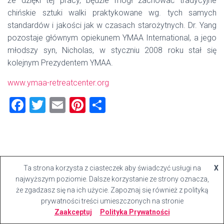
że dzięki tej pracy, będzie mógł zachować tradycyjne
chińskie sztuki walki praktykowane wg. tych samych
standardów i jakości jak w czasach starożytnych. Dr. Yang
pozostaje głównym opiekunem YMAA International, a jego
młodszy syn, Nicholas, w styczniu 2008 roku stał się
kolejnym Prezydentem YMAA.
www.ymaa-retreatcenter.org
F
T
E
Pi
S
a
wi
m
nt
h
ce
tt
ai
er
ar
b
er
l
es
e
o
t
Ta strona korzysta z ciasteczek aby świadczyć usługi na
X
najwyższym poziomie. Dalsze korzystanie ze strony oznacza,
ok
że zgadzasz się na ich użycie. Zapoznaj się również z polityką
prywatności treści umieszczonych na stronie
Zaakceptuj
Polityka Prywatności