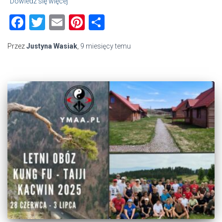
Dowiedz się więcej
Facebook
Twitter
Email
Pinterest
Share
Przez
Justyna Wasiak
,
9 miesięcy
temu