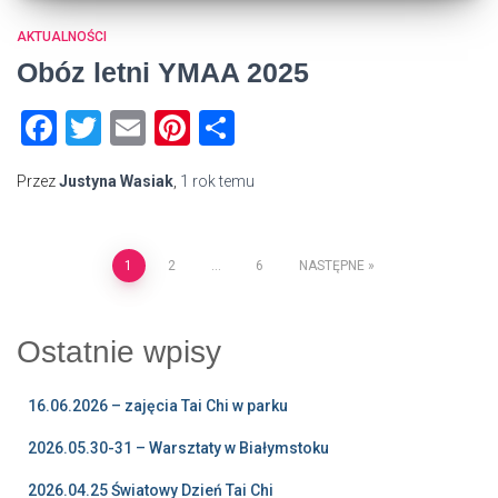
AKTUALNOŚCI
Obóz letni YMAA 2025
Facebook
Twitter
Email
Pinterest
Share
Przez
Justyna Wasiak
,
1 rok
temu
Stronicowanie
1
2
…
6
NASTĘPNE
wpisów
Ostatnie wpisy
16.06.2026 – zajęcia Tai Chi w parku
2026.05.30-31 – Warsztaty w Białymstoku
2026.04.25 Światowy Dzień Tai Chi