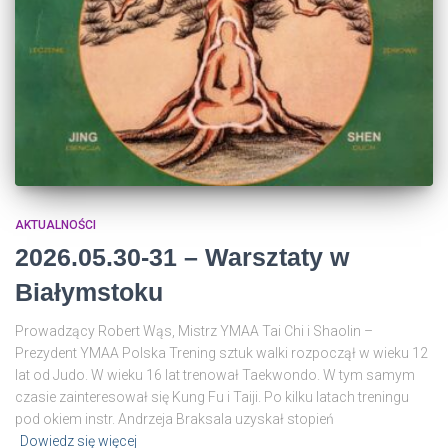
AKTUALNOŚCI
2026.05.30-31 – Warsztaty w
Białymstoku
Prowadzący Robert Wąs, Mistrz YMAA Tai Chi i Shaolin –
Prezydent YMAA Polska Trening sztuk walki rozpoczął w wieku 12
lat od Judo. W wieku 16 lat trenował Taekwondo. W tym samym
czasie zainteresował się Kung Fu i Taiji. Po kilku latach treningu
pod okiem instr. Andrzeja Braksala uzyskał stopień
Dowiedz się więcej