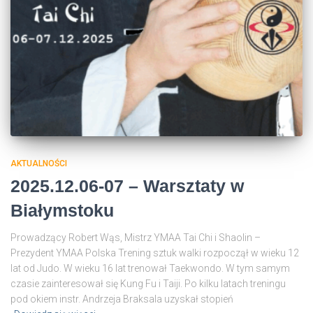
AKTUALNOŚCI
2025.12.06-07 – Warsztaty w
Białymstoku
Prowadzący Robert Wąs, Mistrz YMAA Tai Chi i Shaolin –
Prezydent YMAA Polska Trening sztuk walki rozpoczął w wieku 12
lat od Judo. W wieku 16 lat trenował Taekwondo. W tym samym
czasie zainteresował się Kung Fu i Taiji. Po kilku latach treningu
pod okiem instr. Andrzeja Braksala uzyskał stopień