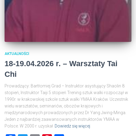
AKTUALNOŚCI
18-19.04.2026 r. – Warsztaty Tai
Chi
Prowadzący: Bartłomiej Grad – Instruktor asystujący Shaolin 8
stopień, Instruktor Taiji 5 stopień Trening sztuk walki rozpoczął w
1990r. w krakowskiej szkole sztuk walki YMAA Kraków. Uczestnik
wielu warsztatów, seminariów, obozów krajowych i
międzynarodowych prowadzonych przez Dr Yang Jwing-Minga.
Jeden z najbardziej zaawansowanych instruktorów YMAA w
Polsce. W 2000 r. uzyskał
Dowiedz się więcej