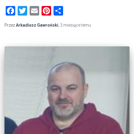
Facebook
Twitter
Email
Pinterest
Share
Przez
Arkadiusz Gawroński
,
3 miesiące
temu