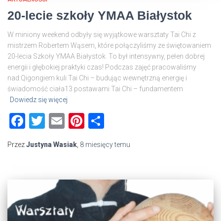
20-lecie szkoły YMAA Białystok
W miniony weekend odbyły się wyjątkowe warsztaty Tai Chi z
mistrzem Robertem Wąsem, które połączyliśmy ze świętowaniem
20-lecia Szkoły YMAA Białystok. To był intensywny, pełen dobrej
energii i głębokiej praktyki czas! Podczas zajęć pracowaliśmy
nad:Qigongiem kuli Tai Chi – budując wewnętrzną energię i
świadomość ciała13 postawami Tai Chi – fundamentem
Dowiedz się więcej
Facebook
Twitter
Email
Pinterest
Share
Przez
Justyna Wasiak
,
8 miesięcy
temu