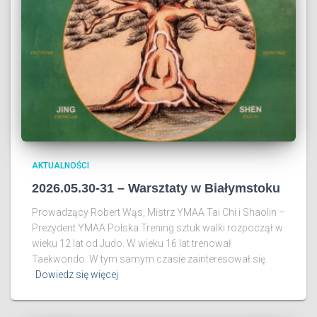
AKTUALNOŚCI
2026.05.30-31 – Warsztaty w Białymstoku
Prowadzący Robert Wąs, Mistrz YMAA Tai Chi i Shaolin –
Prezydent YMAA Polska Trening sztuk walki rozpoczął w
wieku 12 lat od Judo. W wieku 16 lat trenował
Taekwondo. W tym samym czasie zainteresował się
Dowiedz się więcej