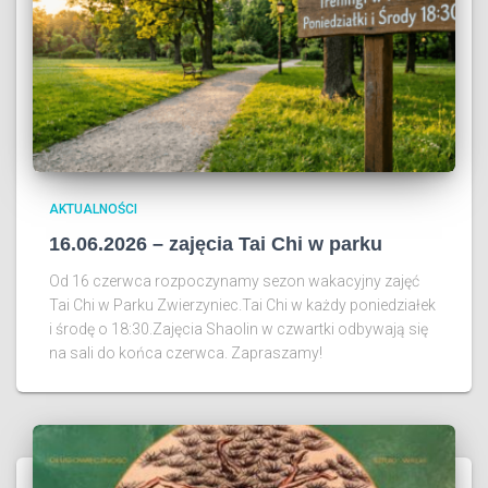
AKTUALNOŚCI
16.06.2026 – zajęcia Tai Chi w parku
Od 16 czerwca rozpoczynamy sezon wakacyjny zajęć
Tai Chi w Parku Zwierzyniec.Tai Chi w każdy poniedziałek
i środę o 18:30.Zajęcia Shaolin w czwartki odbywają się
na sali do końca czerwca. Zapraszamy!