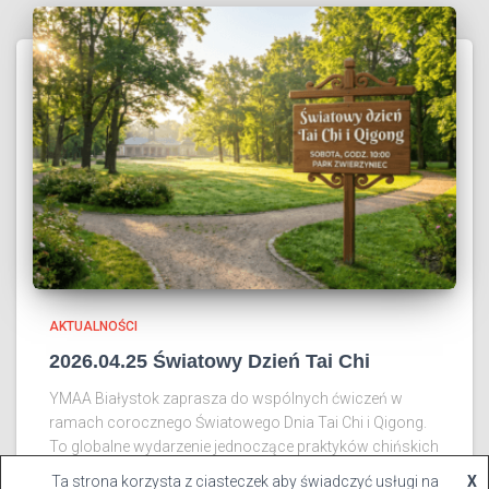
AKTUALNOŚCI
2026.04.25 Światowy Dzień Tai Chi
YMAA Białystok zaprasza do wspólnych ćwiczeń w
ramach corocznego Światowego Dnia Tai Chi i Qigong.
To globalne wydarzenie jednoczące praktyków chińskich
sztuk walki na całym świecie. Szczegóły spotkania:
Ta strona korzysta z ciasteczek aby świadczyć usługi na
X