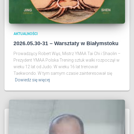
AKTUALNOŚCI
2026.05.30-31 – Warsztaty w Białymstoku
Prowadzący Robert Wąs, Mistrz YMAA Tai Chi i Shaolin –
Prezydent YMAA Polska Trening sztuk walki rozpoczął w
wieku 12 lat od Judo. W wieku 16 lat trenował
Taekwondo. W tym samym czasie zainteresował się
Dowiedz się więcej