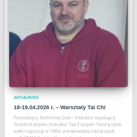
AKTUALNOŚCI
18-19.04.2026 r. – Warsztaty Tai Chi
Prowadzący: Bartłomiej Grad – Instruktor asystujący
Shaolin 8 stopień, Instruktor Taiji 5 stopień Trening sztuk
walki rozpoczął w 1990r. w krakowskiej szkole sztuk