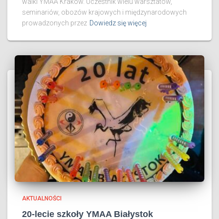
walki YMAA Kraków. Uczestnik wielu warsztatów,
seminariów, obozów krajowych i międzynarodowych
prowadzonych przez
Dowiedz się więcej
AKTUALNOŚCI
20-lecie szkoły YMAA Białystok