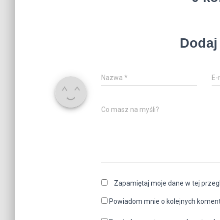
k
s
t
Dodaj
Nazwa
*
E-
Co masz na myśli?
Zapamiętaj moje dane w tej przeg
Powiadom mnie o kolejnych koment