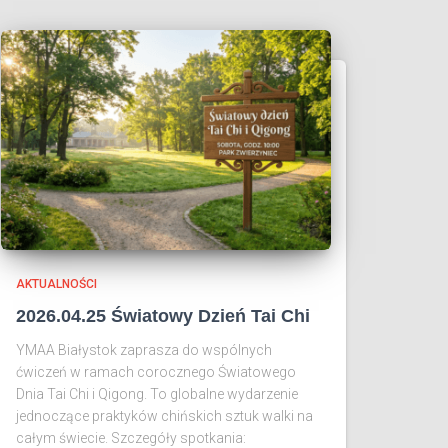
AKTUALNOŚCI
2026.04.25 Światowy Dzień Tai Chi
YMAA Białystok zaprasza do wspólnych
ćwiczeń w ramach corocznego Światowego
Dnia Tai Chi i Qigong. To globalne wydarzenie
jednoczące praktyków chińskich sztuk walki na
całym świecie. Szczegóły spotkania: