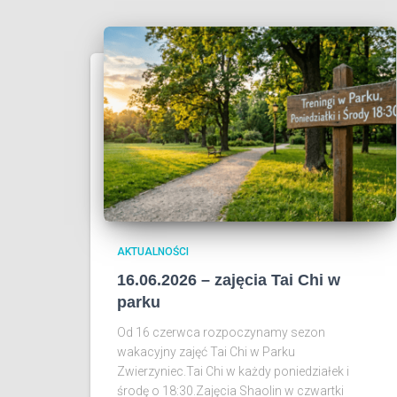
AKTUALNOŚCI
16.06.2026 – zajęcia Tai Chi w
parku
Od 16 czerwca rozpoczynamy sezon
wakacyjny zajęć Tai Chi w Parku
Zwierzyniec.Tai Chi w każdy poniedziałek i
środę o 18:30.Zajęcia Shaolin w czwartki