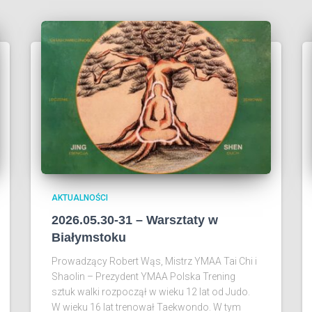
AKTUALNOŚCI
2026.05.30-31 – Warsztaty w
Białymstoku
Prowadzący Robert Wąs, Mistrz YMAA Tai Chi i
Shaolin – Prezydent YMAA Polska Trening
sztuk walki rozpoczął w wieku 12 lat od Judo.
W wieku 16 lat trenował Taekwondo. W tym