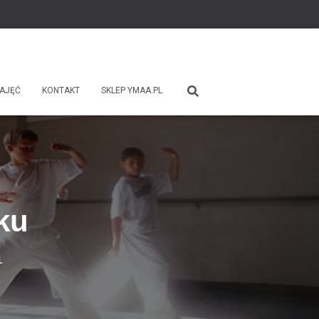
ZAJĘĆ
KONTAKT
SKLEP YMAA.PL
ku
1