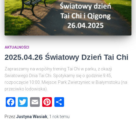
AKTUALNOŚCI
2025.04.26 Światowy Dzień Tai Chi
Zapraszamy na wspólny trening Tai Chi w parku, z okazji
Światowego Dnia Tai Chi. Spotykamy się o godzinie 9:45,
rozpoczęcie 10:00. Miejsce: Park Zwierzyniec w Białymstoku (na
przeciwko lodowiska).
Facebook
Twitter
Email
Pinterest
Share
Przez
Justyna Wasiak
,
1 rok
temu