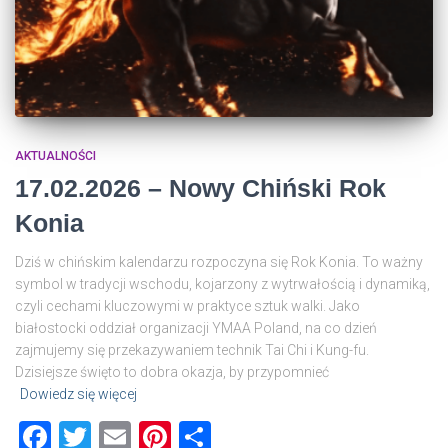
AKTUALNOŚCI
17.02.2026 – Nowy Chiński Rok
Konia
Dziś w chińskim kalendarzu rozpoczyna się Rok Konia. To ważny
symbol w tradycji wschodu, kojarzony z wytrwałością i dynamiką,
czyli cechami kluczowymi w praktyce sztuk walki. Jako
białostocki oddział organizacji YMAA Poland, na co dzień
zajmujemy się przekazywaniem technik Tai Chi i Kung-fu.
Dzisiejsze święto to dobra okazja, by przypomnieć
Dowiedz się więcej
Facebook
Twitter
Email
Pinterest
Share